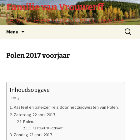
Ga
Familie van Vrouwerff
naar
Leuk dat je even langskomt op deze site.
de
inhoud
Zoeken
Menu
naar:
Polen 2017 voorjaar
Inhoudsopgave
Kasteel en paleizen reis door het zuidwesten van Polen.
Zaterdag 22 april 2017.
Polen.
Kasteel “Kliczkow”
Zondag 23 april 2017.