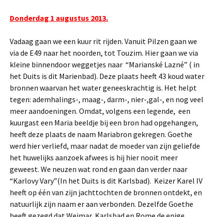
Donderdag 1 augustus 2013.
Vadaag gaan we een kuur rit rijden. Vanuit Pilzen gaan we
via de E49 naar het noorden, tot Touzim. Hier gaan we via
kleine binnendoor weggetjes naar “Marianské Lazné” ( in
het Duits is dit Marienbad). Deze plaats heeft 43 koud water
bronnen waarvan het water geneeskrachtig is. Het helpt
tegen: ademhalings-, maag-, darm-, nier-,gal-, en nog veel
meer aandoeningen. Omdat, volgens een legende, een
kuurgast een Maria beeldje bij een bron had opgehangen,
heeft deze plaats de naam Mariabron gekregen. Goethe
werd hier verliefd, maar nadat de moeder van zijn geliefde
het huwelijks aanzoek afwees is hij hier nooit meer
geweest. We neuzen wat rond en gaan dan verder naar
“Karlovy Vary”(In het Duits is dit Karlsbad). Keizer Karel IV
heeft op één van zijn jachttochten de bronnen ontdekt, en
natuurlijk zijn naam er aan verbonden. Dezelfde Goethe
heeft gezegd dat Weimar, Karlsbad en Rome de enige