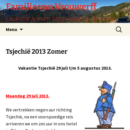
Ga
Familie van Vrouwerff
naar
Leuk dat je even langskomt op deze site.
de
inhoud
Zoeken
Menu
naar:
Tsjechië 2013 Zomer
Vakantie Tsjechië 29 juli t/m 5 augustus 2013.
Maandag 29 juli 2013.
We vertrekken negen uur richting
Tsjechië, na een voorspoedige reis
arriveren we om zes uur in ons hotel