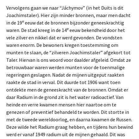
Vervolgens gaan we naar “Jáchymov” (in het Duits is dit
Joachimstaler). Hier zijn minder bronnen, maar men dacht
e
in de 19
eeuw dat de bronnen bijzonder geneeskrachtig
e
waren. De stad kreeg in de 14
eeuw bekendheid door het
vele zilver en nikkel dat er werd gevonden. De vondsten
waren enorm. De bewoners kregen toestemming om
munten te slaan, de “zilveren Joachimstaler” afgekort tot
Taler. Hiervan is ons woord voor daalder afgeleid. Omdat ze
betrouwbaar waren werden munten voor de toenmalige
regeringen geslagen. Nadat de mijnen uitgeput raakten
raakte de stad in verval. Dit duurde tot 1906 want toen
ontdekte men de geneeskracht van de bronnen. Omdat er
daar Radium in de grond zit is het water radioactief. Van
heinde en verre kwamen mensen hier naartoe om te
genezen of preventief behandeld te worden. Dit stortte in
met de tweede wereldoorlog, en daarna kwamen de Russen.
Deze wilde het Radium graag hebben, en tijdens hun bewind
werd er vanaf 1949 radium uit de mijnen gehaald. Dit was