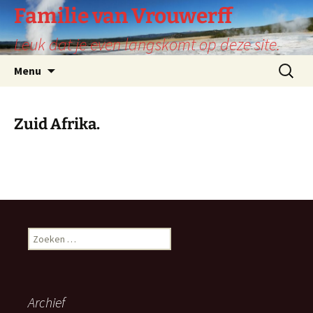
Ga
Familie van Vrouwerff
naar
Leuk dat je even langskomt op deze site.
de
inhoud
Zoeken
Menu
naar:
Zuid Afrika.
Zoeken
naar:
Archief