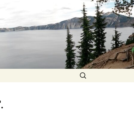
Zoeken
naar:
.