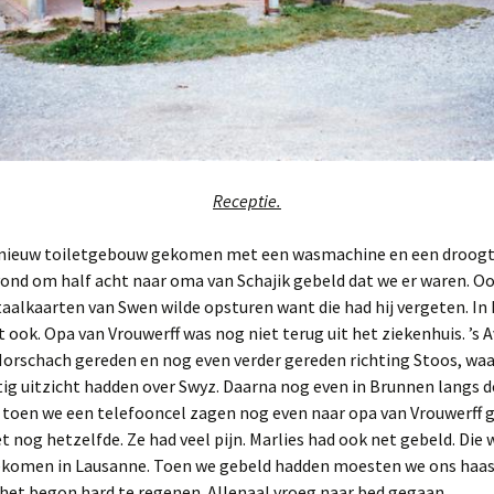
Receptie.
 nieuw toiletgebouw gekomen met een wasmachine en een droog
ond om half acht naar oma van Schajik gebeld dat we er waren. O
taalkaarten van Swen wilde opsturen want die had hij vergeten. I
 ook. Opa van Vrouwerff was nog niet terug uit het ziekenhuis. ’s
orschach gereden en nog even verder gereden richting Stoos, waar
ig uitzicht hadden over Swyz. Daarna nog even in Brunnen langs d
 toen we een telefooncel zagen nog even naar opa van Vrouwerff 
 nog hetzelfde. Ze had veel pijn. Marlies had ook net gebeld. Die
komen in Lausanne. Toen we gebeld hadden moesten we ons haas
het begon hard te regenen. Allenaal vroeg naar bed gegaan.