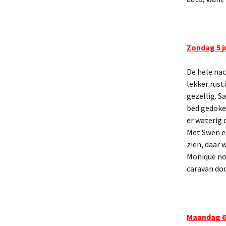
Zondag 5 ju
De hele nac
lekker rust
gezellig. S
bed gedoke
er waterig 
Met Swen e
zien, daar 
Monique nog
caravan do
Maandag 6 