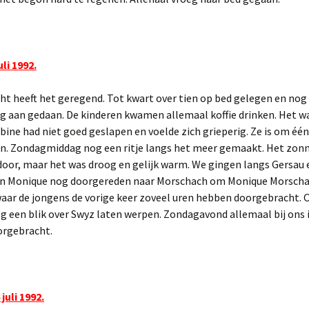
li 1992.
ht heeft het geregend. Tot kwart over tien op bed gelegen en nog
ig aan gedaan. De kinderen kwamen allemaal koffie drinken. Het w
abine had niet goed geslapen en voelde zich grieperig. Ze is om één
n. Zondagmiddag nog een ritje langs het meer gemaakt. Het zon
door, maar het was droog en gelijk warm. We gingen langs Gersau 
n Monique nog doorgereden naar Morschach om Monique Morschac
waar de jongens de vorige keer zoveel uren hebben doorgebracht. 
 een blik over Swyz laten werpen. Zondagavond allemaal bij ons 
orgebracht.
juli 1992.