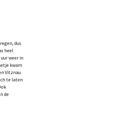
 regen, dus
as heel
 uur weer in
netje kwam
en Vitznau.
h te laten
Ook
in de