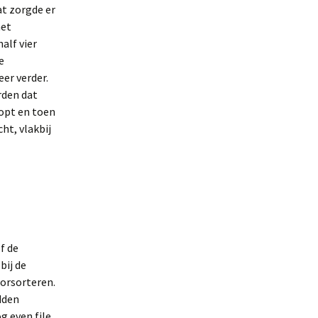
at zorgde er
het
alf vier
e
er verder.
rden dat
topt en toen
ht, vlakbij
er
en
s
.
f de
y
bij de
oorsorteren.
dden
g even file