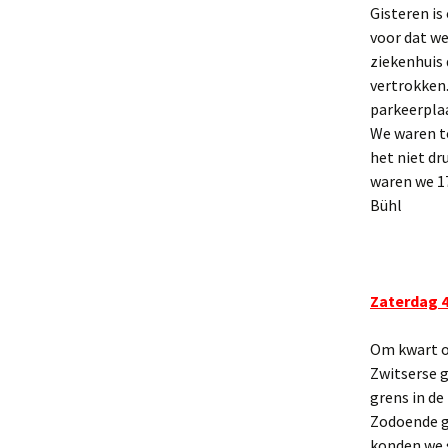
Gisteren is
voor dat we
ziekenhuis 
vertrokken.
parkeerplaa
We waren to
het niet dr
waren we 17
Bühl
Zaterdag 4 
Om kwart ov
Zwitserse g
grens in de
Zodoende gi
konden we s