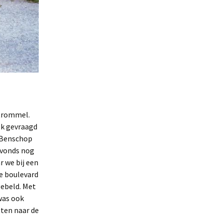
trommel.
ok gevraagd
n Benschop
 Avonds nog
 we bij een
e boulevard
gebeld. Met
 was ook
ten naar de