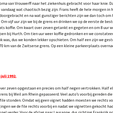
2022 Delfzijl zomer.
 oma van Vrouwerff naar het ziekenhuis gebracht voor haar knie. D
Verenigde Staten.
Engeland 2004 voorjaar
Israël 2011 voorjaar
Tsjechië 1995 winter
Californië 2009 voorjaar
 vandaag wat chaotisch bezig zijn. Frans heeft de hele morgen in 
2023 Delfzijl voorjaar.
doorgebracht en na wat gunstiger berichten zijn we dan toch om h
Zuid Afrika.
Engeland 2005 zomer
Israël 2012 voorjaar.
Tsjechië 1996 winter
Californië 2011 voorjaar.
Zuid Afrika 2007 najaar
 Om vijf uur zijn we bij de grens en drinken we op de eerste de best
2026 Hurdegaryp.
ts koffie. Om kwart over zeven getankt en gegeten en om 8 uur we
Zwitserland.
Engeland 2016 Voorjaar
Israël 2012 zomer Ingrid
Tsjechië 2013 Zomer
Hawaii 2011 voorjaar.
Zwitserland 1991 zomer
en bij Hurth. Om tien uur weer koffie gedronken en we constatee
AVASTO
en Ed
uk was, dus we konden lekker opschieten. Om half een zijn we ges
Californië 2012 voorjaar
Zwitserland 1992 zomer.
0 km van de Zwitserse grens. Op een kleine parkeerplaats overnac
Engeland 2017 Zomer
Israël 2013 voorjaar
AVASTO
Miranda & Melvin
Rondreis USA 2014 zom
Zwitserland 1994 zomer
Engeland 2022 winter
Israël 2013 voorjaar Sw
& Monique met kids.
Rondreis USA 2015
Zwitserland 1996 zomer
herfst.
Engeland 2025 zomer
juli 1992.
Israël 2015 voorjaar Han
Zwitserland 2001 zomer
en Frieda
Seattle 2016 najaar.
Zwitserland 2015 zomer
er zeven opgestaan en precies om half negen vertrokken. Half el
Israël 2017 voorjaar Ton
Rondreis USA / Canada
rens bij Weil am Rhein gepasseerd. Veel auto’s voorbij gereden die 
2017 herfst.
 file stonden. Omdat wij geen vignet hadden moesten we rechts v
Israël 2019 voorjaar Kim
ngen we de file rechts voorbij en nadat we vignetten gekocht ha
Rondreis USA / Canada
2018 herfst
nel verder. Voor de afslag naar Lausanne, dus richting Frankrijk no