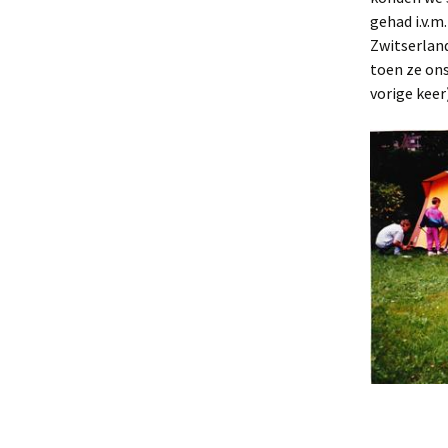
gehad i.v.m
Zwitserlan
toen ze ons
vorige keer