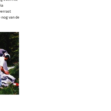
ia
verrast
e nog van de