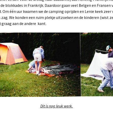
. de blokkades in Frankrijk. Daardoor gaan veel Belgen en Fransen v
Rondreis USA / Canada
d. Om één uur kwamen we de camping oprijden en Lenie keek zeer 
2019 najaar.
 zag. We konden een ruim plekje uitzoeken en de kinderen (wist z
) graag aan de andere kant.
Reis USA 2022 herfst
Rondreis USA 2023
voorjaar.
Dit is nog leuk werk.