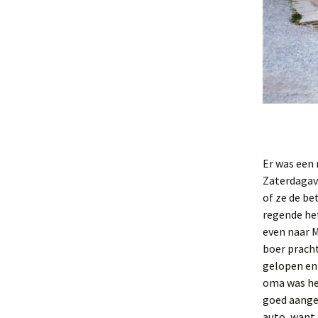
Er was een
Zaterdagav
of ze de be
regende het
even naar M
boer pracht
gelopen en
oma was het
goed aange
auto, want 