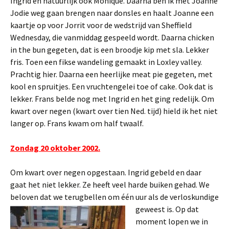
Ingrid en natuurlijk ook Monique. Daarna ben ik met Joanne
Jodie weg gaan brengen naar donsles en haalt Joanne een
kaartje op voor Jorrit voor de wedstrijd van Sheffield
Wednesday, die vanmiddag gespeeld wordt. Daarna chicken
in the bun gegeten, dat is een broodje kip met sla. Lekker
fris. Toen een fikse wandeling gemaakt in Loxley valley.
Prachtig hier. Daarna een heerlijke meat pie gegeten, met
kool en spruitjes. Een vruchtengelei toe of cake. Ook dat is
lekker. Frans belde nog met Ingrid en het ging redelijk. Om
kwart over negen (kwart over tien Ned. tijd) hield ik het niet
langer op. Frans kwam om half twaalf.
Zondag 20 oktober 2002.
Om kwart over negen opgestaan. Ingrid gebeld en daar
gaat het niet lekker. Ze heeft veel harde buiken gehad. We
beloven dat we terugbellen om één uur als de verloskundige
geweest is.
Op dat
moment lopen we in