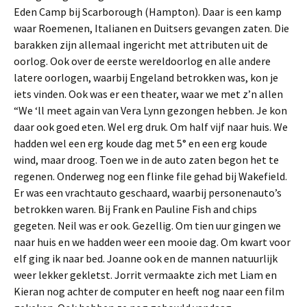
Eden Camp bij Scarborough (Hampton). Daar is een kamp
waar Roemenen, Italianen en Duitsers gevangen zaten. Die
barakken zijn allemaal ingericht met attributen uit de
oorlog. Ook over de eerste wereldoorlog en alle andere
latere oorlogen, waarbij Engeland betrokken was, kon je
iets vinden. Ook was er een theater, waar we met z’n allen
“We ‘ll meet again van Vera Lynn gezongen hebben. Je kon
daar ook goed eten. Wel erg druk. Om half vijf naar huis. We
hadden wel een erg koude dag met 5° en een erg koude
wind, maar droog. Toen we in de auto zaten begon het te
regenen. Onderweg nog een flinke file gehad bij Wakefield.
Er was een vrachtauto geschaard, waarbij personenauto’s
betrokken waren. Bij Frank en Pauline Fish and chips
gegeten. Neil was er ook. Gezellig. Om tien uur gingen we
naar huis en we hadden weer een mooie dag. Om kwart voor
elf ging ik naar bed. Joanne ook en de mannen natuurlijk
weer lekker gekletst. Jorrit vermaakte zich met Liam en
Kieran nog achter de computer en heeft nog naar een film