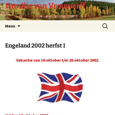
Ga
Familie van Vrouwerff
naar
Leuk dat je even langskomt op deze site.
de
inhoud
Zoeken
Menu
naar:
Engeland 2002 herfst I
Vakantie van 18 oktober t/m 26 oktober 2002.