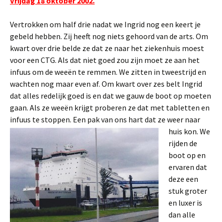
Vrijdag 18 oktober 2002.
Vertrokken om half drie nadat we Ingrid nog een keert je
gebeld hebben. Zij heeft nog niets gehoord van de arts. Om
kwart over drie belde ze dat ze naar het ziekenhuis moest
voor een CTG. Als dat niet goed zou zijn moet ze aan het
infuus om de weeën te remmen. We zitten in tweestrijd en
wachten nog maar even af. Om kwart over zes belt Ingrid
dat alles redelijk goed is en dat we gauw de boot op moeten
gaan. Als ze weeën krijgt proberen ze dat met tabletten en
infuus te stoppen.
Een pak van ons hart dat ze weer naar
huis kon. We
rijden de
boot op en
ervaren dat
deze een
stuk groter
en luxer is
dan alle