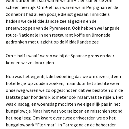
voor Narbonne. Daar waren we om ± tien uur en de zon
scheen heerlijk. Om ± elf uur waren we in Perpignan en de
zonnebril had al een poosje dienst gedaan. Inmiddels
hadden we de Middellandse zee al gezien en de
sneeuwtoppen van de Pyreneeën. Ook hebben we langs de
route-Nationale in een restaurant koffie en limonade
gedronken met uitzicht op de Middellandse zee.
Om ± half twaalf waren we bij de Spaanse grens en daar
konden we zo doorrijden.
Nou was het eigenlijk de bedoeling dat we om deze tijd een
hotelletje op zouden zoeken, maar door het slechte weer
onderweg waren we zo opgeschoten dat we besloten om de
laatste paar honderd kilometer ook maar vast te rijden. Het
was dinsdag, en woensdag mochten we eigenlijk pas in het
bungalowtje. Maar het was voorseizoen en misschien stond
het nog leeg. Om kwart over twee arriveerden we op het
bungalowpark “Florimar” in Tarragona en de beheerder