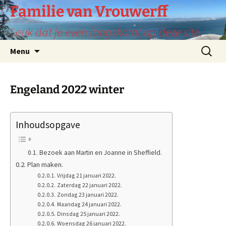
Ga
Familie van Vrouwerff
naar
Leuk dat je even langskomt op deze site.
de
inhoud
Zoeken
Menu
naar:
Engeland 2022 winter
Inhoudsopgave
Bezoek aan Martin en Joanne in Sheffield.
Plan maken.
Vrijdag 21 januari 2022.
Zaterdag 22 januari 2022.
Zondag 23 januari 2022.
Maandag 24 januari 2022.
Dinsdag 25 januari 2022.
Woensdag 26 januari 2022.