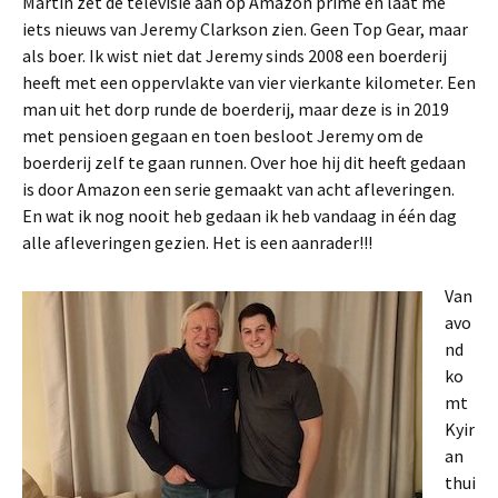
Martin zet de televisie aan op Amazon prime en laat me
iets nieuws van Jeremy Clarkson zien. Geen Top Gear, maar
als boer. Ik wist niet dat Jeremy sinds 2008 een boerderij
heeft met een oppervlakte van vier vierkante kilometer. Een
man uit het dorp runde de boerderij, maar deze is in 2019
met pensioen gegaan en toen besloot Jeremy om de
boerderij zelf te gaan runnen. Over hoe hij dit heeft gedaan
is door Amazon een serie gemaakt van acht afleveringen.
En wat ik nog nooit heb gedaan ik heb vandaag in één dag
alle afleveringen gezien. Het is een aanrader!!!
Van
avo
nd
ko
mt
Kyir
an
thui