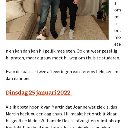
s
om
mij
te
ont
mo
ete
n en kan dan kan hij gelijk mee eten. Ook nu weer gezellig
bijpraten, maar algauw moet hij weg om thuis te studeren.
Even de laatste twee afleveringen van Jeremy bekijken en
dan naar bed.
Dinsdag 25 januari 2022.
Als ik opsta hoor ik van Martin dat Joanne wat ziek is, dus
Martin heeft nu een dag thuis. Hij maakt het ontbijt klaar,
hij geeft de kleine William de fles, stofzuigt en ruimt als op.
Het lukt hem heel goed om alles draaiende te houden.