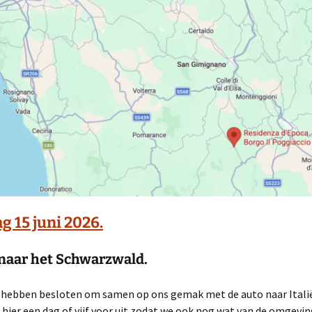
Rondreis USA / Canada
2019 najaar.
Reis USA 2022 herfst
Rondreis USA 2023
voorjaar.
 15 juni 2026.
naar het Schwarzwald.
k hebben besloten om samen op ons gemak met de auto naar Italië
hier een dag of vijf voor uit zodat we ook nog wat van de omgevi