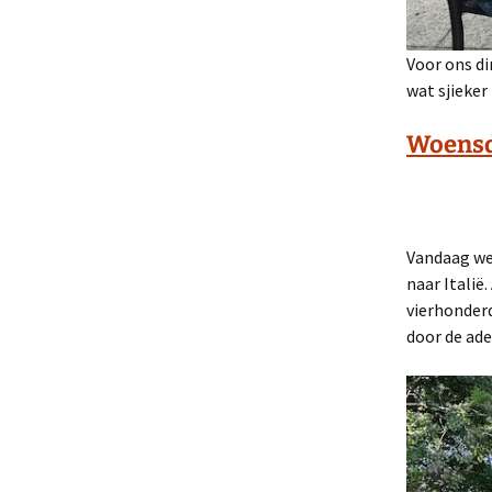
Voor ons di
wat sjieker 
Woensda
Vandaag wee
naar Italië
vierhonderd
door de ad