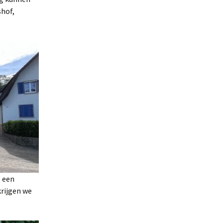
shof,
, een
krijgen we