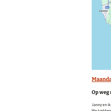
Maandag
Op weg 
Janny en i
We trekken 