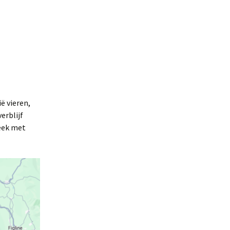
.
ië vieren,
er
erblijf
en
week met
s
.
y