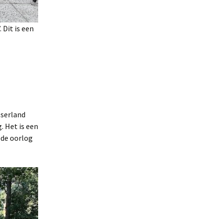
 Dit is een
tserland
. Het is een
ede oorlog