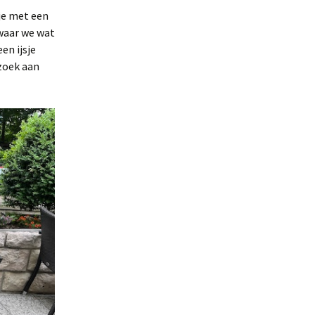
je met een
 waar we wat
en ijsje
zoek aan