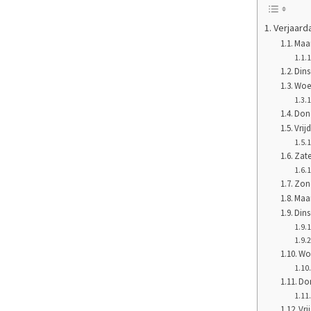
Verjaarda
Maan
Dins
Woen
Dond
Vrij
Zate
Zond
Maan
Dins
Woe
Don
Vri