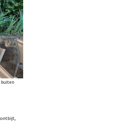
 buiten
ontbijt,