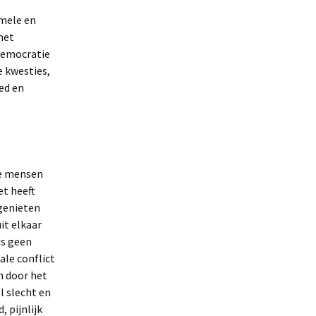
rmele en
met
 democratie
e kwesties,
ed en
ie mensen
et heeft
 genieten
it elkaar
is geen
ale conflict
en door het
l slecht en
, pijnlijk