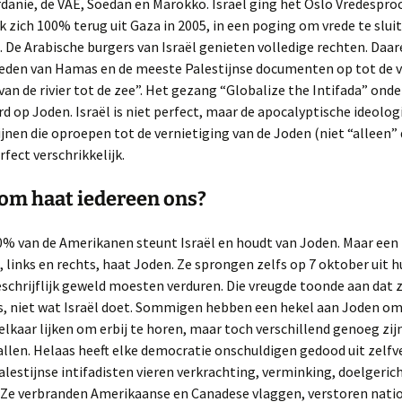
danië, de VAE, Soedan en Marokko. Israël ging het Oslo Vredesproc
k zich 100% terug uit Gaza in 2005, in een poging om vrede te slui
. De Arabische burgers van Israël genieten volledige rechten. Daa
leden van Hamas en de meeste Palestijnse documenten op tot de v
“van de rivier tot de zee”. Het gezang “Globalize the Intifada” onder
op Joden. Israël is niet perfect, maar de apocalyptische ideologi
ijnen die oproepen tot de vernietiging van de Joden (niet “alleen” 
erfect verschrikkelijk.
om haat iedereen ons?
0% van de Amerikanen steunt Israël en houdt van Joden. Maar een 
 links en rechts, haat Joden. Ze sprongen zelfs op 7 oktober uit h
chrijflijk geweld moesten verduren. Die vreugde toonde aan dat 
is, niet wat Israël doet. Sommigen hebben een hekel aan Joden o
lkaar lijken om erbij te horen, maar toch verschillend genoeg zij
allen. Helaas heeft elke democratie onschuldigen gedood uit zelfv
lestijnse intifadisten vieren verkrachting, verminking, doelgeric
 Ze verbranden Amerikaanse en Canadese vlaggen, verstoren nati