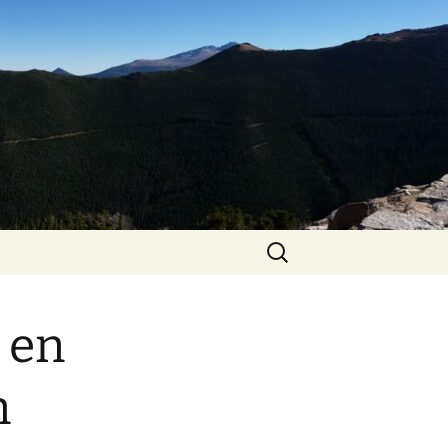
Zoeken
naar:
 en
n