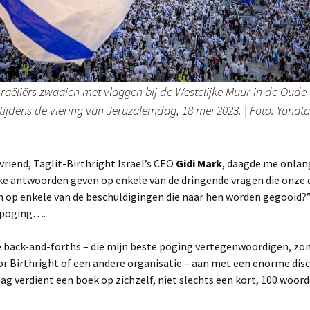
2022 Delfzijl zomer.
Verenigde Staten.
Engeland 2004 voorjaar
Israël 2011 voorjaar
Tsjechië 1995 winter
Californië 2009 voorjaar
2023 Delfzijl voorjaar.
Zuid Afrika.
Engeland 2005 zomer
Israël 2012 voorjaar.
Tsjechië 1996 winter
Californië 2011 voorjaar.
Zuid Afrika 2007 najaar
2026 Hurdegaryp.
Zwitserland.
Engeland 2016 Voorjaar
Israël 2012 zomer Ingrid
Tsjechië 2013 Zomer
Hawaii 2011 voorjaar.
Zwitserland 1991 zomer
sraëliërs zwaaien met vlaggen bij de Westelijke Muur in de Oude
AVASTO
en Ed
ijdens de viering van Jeruzalemdag, 18 mei 2023. | Foto: Yonata
Californië 2012 voorjaar
Zwitserland 1992 zomer
Engeland 2017 Zomer
Israël 2013 voorjaar
AVASTO
Miranda & Melvin
Rondreis USA 2014 zom
Zwitserland 1994 zomer
vriend, Taglit-Birthright Israel’s CEO
Gidi Mark
, daagde me onlang
Engeland 2022 winter
Israël 2013 voorjaar Sw
& Monique met kids.
Rondreis USA 2015
Zwitserland 1996 zomer
rake antwoorden geven op enkele van de dringende vragen die onze
herfst.
 op enkele van de beschuldigingen die naar hen worden gegooid?” 
Engeland 2025 zomer
Israël 2015 voorjaar Han
Zwitserland 2001 zomer
 poging….
en Frieda
Seattle 2016 najaar.
Zwitserland 2015 zomer
e back-and-forths – die mijn beste poging vertegenwoordigen, zon
Israël 2017 voorjaar Ton
Rondreis USA / Canada
2017 herfst.
r Birthright of een andere organisatie – aan met een enorme disc
aag verdient een boek op zichzelf, niet slechts een kort, 100 woor
Israël 2019 voorjaar Kim
Rondreis USA / Canada
2018 herfst