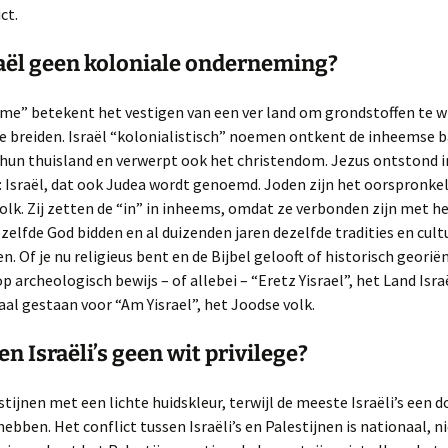
ct.
sraël geen koloniale onderneming?
sme” betekent het vestigen van een ver land om grondstoffen te w
e breiden. Israël “kolonialistisch” noemen ontkent de inheemse 
hun thuisland en verwerpt ook het christendom. Jezus ontstond i
 Israël, dat ook Judea wordt genoemd. Joden zijn het oorspronkel
lk. Zij zetten de “in” in inheems, omdat ze verbonden zijn met h
ezelfde God bidden en al duizenden jaren dezelfde tradities en cult
. Of je nu religieus bent en de Bijbel gelooft of historisch georië
p archeologisch bewijs – of allebei – “Eretz Yisrael”, het Land Israë
raal gestaan voor “Am Yisrael”, het Joodse volk.
en Israëli’s geen wit privilege?
estijnen met een lichte huidskleur, terwijl de meeste Israëli’s een 
hebben. Het conflict tussen Israëli’s en Palestijnen is nationaal, ni