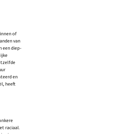
innen of
banden van
n een diep-
ijke
etzelfde
uur
nteerd en
l, heeft
donkere
et raciaal.