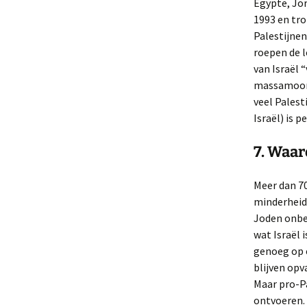
Egypte, Jor
1993 en tro
Palestijnen
roepen de 
van Israël 
massamoord 
veel Palest
Israël) is p
7. Waar
Meer dan 7
minderheid,
Joden onbes
wat Israël 
genoeg op e
blijven opv
Maar pro-Pa
ontvoeren.