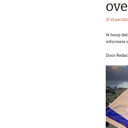
ove
25 juni 20
Ik hoop dat
informele d
Door Redact