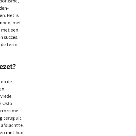
 zionisme,
dden-
en. Het is
ronnen, met
d met een
n succes.
s de term
ezet?
 en de
 en
 vrede.
e Oslo
errorisme
g terug uit
afslachtte.
jven met hun