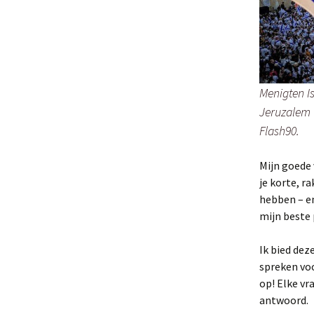
Menigten I
Jeruzalem t
Flash90.
Mijn goede 
je korte, 
hebben – en
mijn beste
Ik bied dez
spreken voo
op! Elke vr
antwoord.