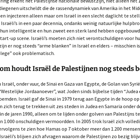
ring erkent het Palestijnse nationale bewustzijn, niet alleen het
 diegenen uitscheldt die de rassendynamiek van Amerika in het Mi
en injecteren alleen maar om Israël in een slecht daglicht te stell
 Israëli’s in een paar decennia, ondanks weinig natuurlijke hulpb
 hun intelligentie en hun zweet een sterk land hebben opgebouw
tart-up scene. Israëli’s moeten zich niet verontschuldigen voor hu
ijn er nog steeds “arme blanken” in Israël en elders – misschien i
ilege” ook problematisch.
om houdt Israël de Palestijnen nog steeds b
 Israël, onder vuur, de Sinaï en Gaza van Egypte, de Golan van Syrië
Westelijke Jordaanoever”, wat Joden sinds bijbelse tijden “Judea
emden. Israël gaf de Sinaï in 1979 terug aan Egypte in de hoop op
n zich terug te trekken uit zes steden in Judea en Samaria onder d
n de jaren 1990, alleen om te lijden onder golven van Palestijns t
n 1.000 onschuldigen vermoordden. In 2005 trok Israël zich volledi
ervolgens te zien hoe Hamas op 7 oktober meer dan 1.200 mensen 
sraëli’s blijven zich afvragen waarom de Palestijnen zo bezig bli