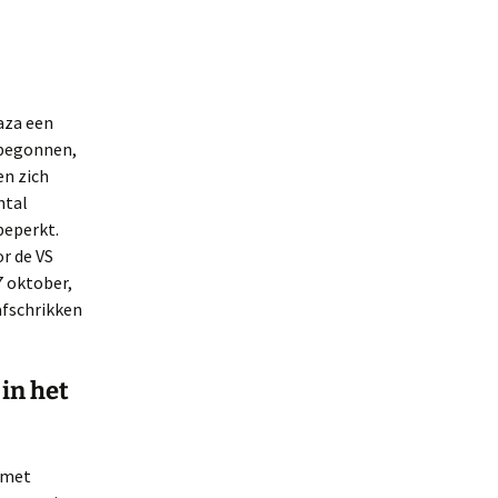
Gaza een
 begonnen,
en zich
ntal
beperkt.
or de VS
7 oktober,
afschrikken
in het
n met