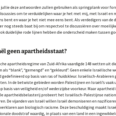
 jullie deze antwoorden zullen gebruiken als springplank voor fo
Rondreis USA / Canada
2019 najaar.
iscussies om te verduidelijken waar je het met mij, met Israël en 
s bent en waar je het niet mee eens bent. Als verdedigers van de
Reis USA 2022 herfst
r nog steeds baat bij om respectvol te discussiëren over moeilijk
ook duidelijke rode lijnen hebben die onderscheid maken tussen go
Rondreis USA 2023
voorjaar.
sraël geen apartheidsstaat?
sche apartheidsregime van Zuid-Afrika vaardigde 148 wetten uit d
n als “blank”, “gemengd” en “gekleurd”. Geen enkele Israëlische w
 gedefinieerd op basis van ras of huidskleur. Israëlisch-Arabieren
hten. In de betwiste gebieden worden Palestijnen en Israëli’s vaak u
 basis van veiligheid en/of wederzijdse voorkeur. Maar apartheid 
De apartheidsbelasterij probeert het Israëlisch-Palestijnse nation
eren. De vijanden van Israël willen Israël demoniseren en nazificer
 verklaren aan biologisch racisme. Deze beschuldiging maakt Israë
ionale doodstraf waardig, in plaats van een land in een ingewikkeld