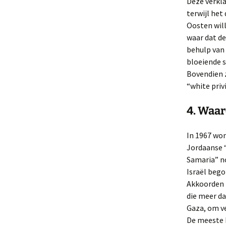
Deze verkla
terwijl het
Oosten will
waar dat de
behulp van
bloeiende s
Bovendien z
“white priv
4. Waar
In 1967 won
Jordaanse “
Samaria” no
Israël bego
Akkoorden i
die meer da
Gaza, om v
De meeste I