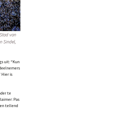
 Stad van
n Sindel,
.
er
s uit: “Kun
en
 deelnemers
Hier is
s
.
der te
y
laimer: Pas
den tellend