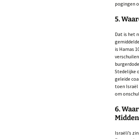
pogingen o
5. Waar
Dat is het 
gemiddelde
is Hamas 10
verschuilen
burgerdode
Stedelijke 
geleide coa
toen Israë
om onschuld
6. Waar
Midden
Israëli’s z