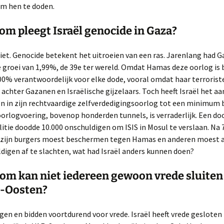
m hen te doden.
om pleegt Israël genocide in Gaza?
niet. Genocide betekent het uitroeien van een ras. Jarenlang had 
 groei van 1,99%, de 39e ter wereld. Omdat Hamas deze oorlog is
0% verantwoordelijk voor elke dode, vooral omdat haar terrorist
 achter Gazanen en Israëlische gijzelaars. Toch heeft Israël het aa
n in zijn rechtvaardige zelfverdedigingsoorlog tot een minimum 
oorlogvoering, bovenop honderden tunnels, is verraderlijk. Een do
litie doodde 10.000 onschuldigen om ISIS in Mosul te verslaan. Na 
l zijn burgers moest beschermen tegen Hamas en anderen moest 
igen af te slachten, wat had Israël anders kunnen doen?
om kan niet iedereen gewoon vrede sluiten 
-Oosten?
ingen en bidden voortdurend voor vrede. Israël heeft vrede geslote