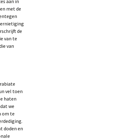
es aan in
ten met de
rentegen
ernietiging
schrijft de
e van te
die van
rabiate
un vel toen
ze haten
mdat we
n om te
erdediging.
ht doden en
onale