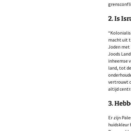
grensconfli
2. Is I
“Koloniali
macht uit t
Joden met 
Joods Land:
inheemse vo
land, tot d
onderhouden
vertrouwt o
altijd cent
3. Hebb
Er zijn Pal
huidskleur 