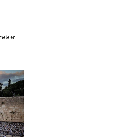
rmele en
ar
r.