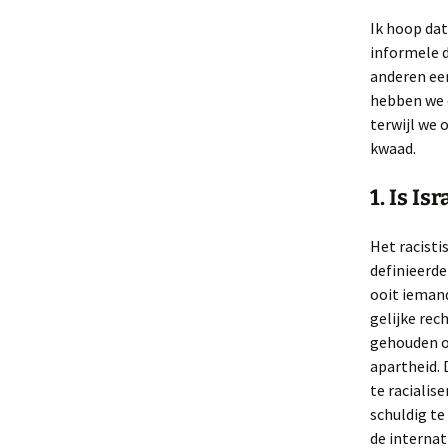
Ik hoop dat
informele d
anderen een
hebben we e
terwijl we 
kwaad.
1. Is I
Het racisti
definieerde
ooit iemand
gelijke rec
gehouden op
apartheid. 
te racialis
schuldig te
de internat