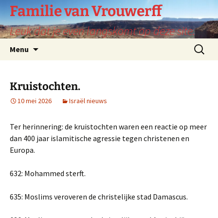
Ga
Familie van Vrouwerff
naar
Leuk dat je even langskomt op deze site.
de
inhoud
Zoeken
Menu
naar:
Kruistochten.
10 mei 2026
Israël nieuws
Ter herinnering: de kruistochten waren een reactie op meer
dan 400 jaar islamitische agressie tegen christenen en
Europa.
632: Mohammed sterft.
635: Moslims veroveren de christelijke stad Damascus.