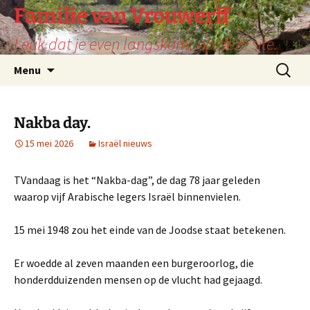
Ga
Familie van Vrouwerff
naar
Leuk dat je even langskomt op deze site.
de
inhoud
Zoeken
Menu
naar:
Nakba day.
15 mei 2026
Israël nieuws
TVandaag is het “Nakba-dag”, de dag 78 jaar geleden
waarop vijf Arabische legers Israël binnenvielen.
15 mei 1948 zou het einde van de Joodse staat betekenen.
Er woedde al zeven maanden een burgeroorlog, die
honderdduizenden mensen op de vlucht had gejaagd.