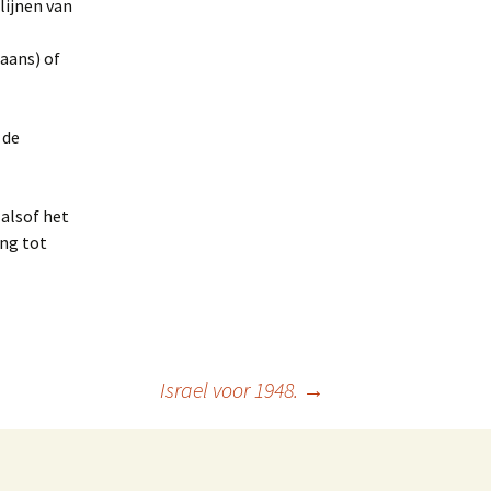
lijnen van
aans) of
 de
.
alsof het
er
ing tot
en
s
.
Israel voor 1948.
→
y