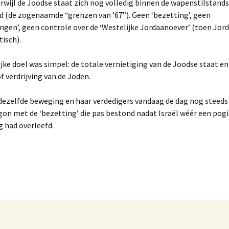
2022 Delfzijl zomer.
rwijl de Joodse staat zich nog volledig binnen de wapenstilstands
d (de zogenaamde “grenzen van ’67”). Geen ‘bezetting’, geen
Verenigde Staten.
Engeland 2004 voorjaar
Israël 2011 voorjaar
Tsjechië 1995 winter
Californië 2009 voorjaar
2023 Delfzijl voorjaar.
ngen’, geen controle over de ‘Westelijke Jordaanoever’ (toen Jord
isch).
Zuid Afrika.
Engeland 2005 zomer
Israël 2012 voorjaar.
Tsjechië 1996 winter
Californië 2011 voorjaar.
Zuid Afrika 2007 najaar
2026 Hurdegaryp.
Zwitserland.
Engeland 2016 Voorjaar
Israël 2012 zomer Ingrid
Tsjechië 2013 Zomer
Hawaii 2011 voorjaar.
Zwitserland 1991 zomer
jke doel was simpel: de totale vernietiging van de Joodse staat en
AVASTO
en Ed
of verdrijving van de Joden.
Californië 2012 voorjaar
Zwitserland 1992 zomer
Engeland 2017 Zomer
Israël 2013 voorjaar
dezelfde beweging en haar verdedigers vandaag de dag nog steeds 
AVASTO
Miranda & Melvin
Rondreis USA 2014 zom
Zwitserland 1994 zomer
gon met de ‘bezetting’ die pas bestond nadat Israël wéér een pog
Engeland 2022 winter
Israël 2013 voorjaar Sw
g had overleefd.
& Monique met kids.
Rondreis USA 2015
Zwitserland 1996 zomer
herfst.
Engeland 2025 zomer
Israël 2015 voorjaar Han
Zwitserland 2001 zomer
en Frieda
Seattle 2016 najaar.
Zwitserland 2015 zomer
Israël 2017 voorjaar Ton
Rondreis USA / Canada
2017 herfst.
Israël 2019 voorjaar Kim
Rondreis USA / Canada
2018 herfst