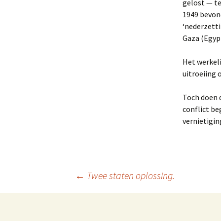
gelost — te
1949 bevon
‘nederzetti
Gaza (Egypt
Het werkeli
uitroeiing 
Toch doen 
conflict be
vernietigin
Berichtnavigatie
←
Twee staten oplossing.