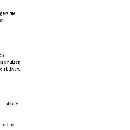
gers die
en
van
ige huizen
en blijven,
ar
 — als die
r.
chot had