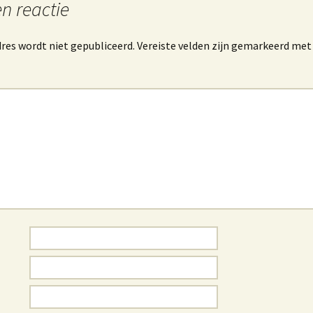
n reactie
Rondreis USA / Canada
2019 najaar.
res wordt niet gepubliceerd.
Vereiste velden zijn gemarkeerd me
Reis USA 2022 herfst
Rondreis USA 2023
voorjaar.