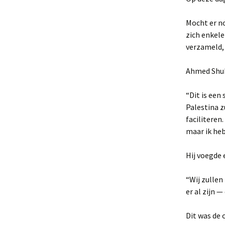
Mocht er no
zich enkel
verzameld, 
Ahmed Shuka
“Dit is een
Palestina z
faciliteren
maar ik heb
Hij voegde 
“Wij zullen
er al zijn 
Dit was de 