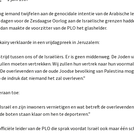
Foto archief van Schajik
Israël.
Duitsland 2013 zomer.
Engeland 1996 herfst
Frankrijk 2002 zomer
Israël 1981 voorjaar
g iemand twijfelen aan de genocidale intentie van de Arabische le
Links naar foto’s.
e dagen voor de Zesdaagse Oorlog aan de Israëlische grenzen hadd
Italië.
Duitsland 2025 voorjaar.
Engeland 1996 zomer
Frankrijk 2003 zomer.
Israël 1997 voorjaar
Italië 2026 zomer.
dan maakte de voorzitter van de PLO het glashelder.
Luxemburg
Duitsland 2025 zomer.
Engeland 1997 herfst
Frankrijk 2004 zomer
Israël 1998 voorjaar
Luxemburg 1993 najaar
iry verklaarde in een vrijdagpreek in Jeruzalem:
Marokko.
Engeland 1997 zomer
Parijs 2018 zomer
Israël 1999 voorjaar
Luxemburg 1994 najaar
Marokko 2023 voorjaar
 strijd tussen ons of de Israëliërs. Er is geen middenweg. De Joden 
Nederland
Engeland 1998 herfst
Israël 2001 voorjaar
Luxemburg 2000 zomer
1994 Hemelvaart
ullen moeten vertrekken. Wij zullen hun vertrek naar hun voormal
. De overlevenden van de oude Joodse bevolking van Palestina mog
Polen
Engeland 1998 zomer
Israël 2003 winter
1996 Martin en Joanne
Polen 2016 zomer
 de indruk dat niemand het zal overleven.”
voorjaar
Schotland
Engeland 1999 herfst
Israël 2004 najaar
Polen 2017 voorjaar
Schotland 1996 herfst.
eraan toe:
2001 Winterswijk voorja
Spanje
Engeland 2001 herfst
Israël 2005 voorjaar
Polen 2018 voorjaar
Spanje 1978 voorjaar
 Israël en zijn inwoners vernietigen en wat betreft de overlevenden
2006 Reutum voorjaar
— de boten staan ​​klaar om hen te deporteren.”
Tsjechië
Engeland 2002 herfst I
Israël 2006 voorjaar
Polen 2019 najaar.
Tsjechië 1993 zomer
2021 Hardegarijp voorjaa
officiële leider van de PLO die sprak voordat Israël ook maar één s
Tunesië
Engeland 2002 herfst II
Israël 2006 zomer
Tsjechië 1994 winter
Tunesië 2002 voorjaar