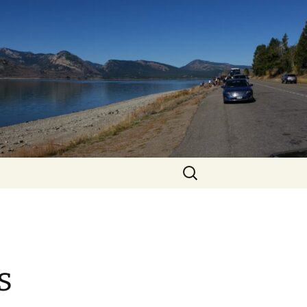
Zoeken
naar:
s