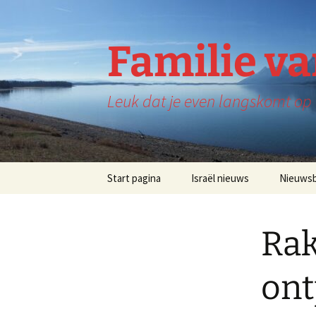
Ga
naar
de
Familie v
inhoud
Leuk dat je even langskomt op d
Start pagina
Israël nieuws
Nieuwsb
Rak
ont