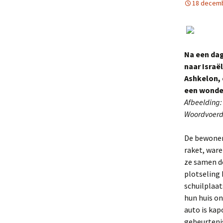
18 decem
Na een da
naar Israë
Ashkelon, 
een wonde
Afbeelding:
Woordvoerde
De bewoners
raket, war
ze samen d
plotseling 
schuilplaat
hun huis on
auto is kap
gebeurteni