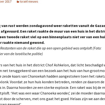
ber 2017
Israël nieuws
Foto archief van Schajik
Israël.
Duitsland 2013 zomer.
Engeland 1996 herfst
Frankrijk 2002 zomer
Israël 1981 voorjaar
Links naar foto’s.
Italië.
Duitsland 2025 voorjaar.
Engeland 1996 zomer
Frankrijk 2003 zomer.
Israël 1997 voorjaar
Italië 2026 zomer.
g van rust werden zondagavond weer raketten vanuit de Gaza
Luxemburg
Duitsland 2025 zomer.
Engeland 1997 herfst
Frankrijk 2004 zomer
Israël 1998 voorjaar
Luxemburg 1993 najaar
l afgevuurd. Een raket raakte de muur van een huis in het distr
een tweede raket viel op een binnenplaats niet ver van een hui
Marokko.
Engeland 1997 zomer
Parijs 2018 zomer
Israël 1999 voorjaar
Luxemburg 1994 najaar
Marokko 2023 voorjaar
r raakte niemand gewond.
 Restanten van de raket die op een open gebied was ontploft (Foto:
Nederland
Engeland 1998 herfst
Israël 2001 voorjaar
Luxemburg 2000 zomer
1994 Hemelvaart
r van de Israëlische politie)
Polen
Engeland 1998 zomer
Israël 2003 winter
1996 Martin en Joanne
Polen 2016 zomer
voorjaar
 van het huis in het district Chof Ashkelon, dat licht beschadigd 
Schotland
Engeland 1999 herfst
Israël 2004 najaar
Polen 2017 voorjaar
Schotland 1996 herfst.
en net teruggekeerd van een bezoek aan het huis van hun grootmo
2001 Winterswijk voorja
e zesde kaars van Chanoekah hadden aangestoken toen het raket
Spanje
Engeland 2001 herfst
Israël 2005 voorjaar
Polen 2018 voorjaar
Spanje 1978 voorjaar
klonk. Voordat ze hun huis konden betreden, renden ze daarom de
2006 Reutum voorjaar
s in. Daarna hoorden ze een sterke explosie. Een raket was bij de 
Tsjechië
Engeland 2002 herfst I
Israël 2006 voorjaar
Polen 2019 najaar.
Tsjechië 1993 zomer
tploft. ‘Het was een waar Chanoeka wonder,’ zei de moeder daarna
2021 Hardegarijp voorjaa
ot door de scherven, met ons gaat het goed. Helaas zijn we aan der
Tunesië
Engeland 2002 herfst II
Israël 2006 zomer
Tsjechië 1994 winter
Tunesië 2002 voorjaar
ssen gewend.’