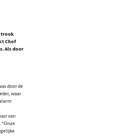
strook
ict Chof
s. Als door
was door de
eder, waar
ar
alarm
muur van
. “Onze
r.
gelijke