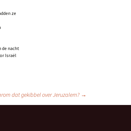
adden ze
n
n de nacht
.
r Israël
er
en
s
aarom dat gekibbel over Jeruzalem?
→
.
y