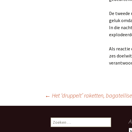
De tweede r
geluk omdat
In die nach
explodeerd
Als reactie
zes doelwi
verantwoord
Berichtnavigatie
←
Het ‘druppelt’ raketten, bagatellise
Zoeken
A
naar:
A