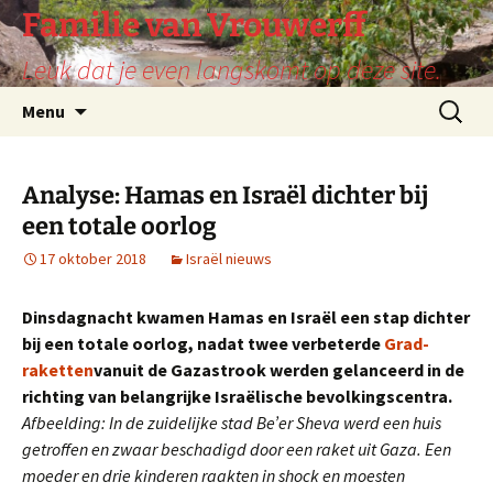
Ga
Familie van Vrouwerff
naar
Leuk dat je even langskomt op deze site.
de
inhoud
Zoeken
Menu
naar:
Analyse: Hamas en Israël dichter bij
een totale oorlog
17 oktober 2018
Israël nieuws
Dinsdagnacht kwamen Hamas en Israël een stap dichter
bij een totale oorlog, nadat twee verbeterde
Grad-
raketten
vanuit de Gazastrook werden gelanceerd in de
richting van belangrijke Israëlische bevolkingscentra.
Afbeelding: In de zuidelijke stad Be’er Sheva werd een huis
getroffen en zwaar beschadigd door een raket uit Gaza. Een
moeder en drie kinderen raakten in shock en moesten