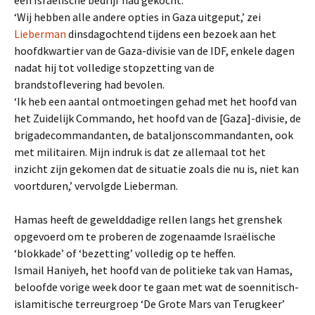
een Israëlische bedrijf had gekocht.
‘Wij hebben alle andere opties in Gaza uitgeput,’ zei
Lieberman
dinsdagochtend tijdens een bezoek aan het
hoofdkwartier van de Gaza-divisie van de IDF, enkele dagen
nadat hij tot volledige stopzetting van de
brandstoflevering had bevolen.
‘Ik heb een aantal ontmoetingen gehad met het hoofd van
het Zuidelijk Commando, het hoofd van de [Gaza]-divisie, de
brigadecommandanten, de bataljonscommandanten, ook
met militairen. Mijn indruk is dat ze allemaal tot het
inzicht zijn gekomen dat de situatie zoals die nu is, niet kan
voortduren,’ vervolgde Lieberman.
Hamas heeft de gewelddadige rellen langs het grenshek
opgevoerd om te proberen de zogenaamde Israëlische
‘blokkade’ of ‘bezetting’ volledig op te heffen.
Ismail Haniyeh, het hoofd van de politieke tak van Hamas,
beloofde vorige week door te gaan met wat de soennitisch-
islamitische terreurgroep ‘De Grote Mars van Terugkeer’