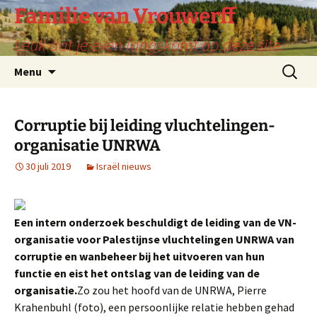
Ga
Familie van Vrouwerff
naar
Leuk dat je even langskomt op deze site.
de
inhoud
Zoeken
Menu
naar:
Corruptie bij leiding vluchtelingen-
organisatie UNRWA
30 juli 2019
Israël nieuws
Een intern onderzoek beschuldigt de leiding van de VN-
organisatie voor Palestijnse vluchtelingen UNRWA van
corruptie en wanbeheer bij het uitvoeren van hun
functie en eist het ontslag van de leiding van de
organisatie.
Zo zou het hoofd van de UNRWA, Pierre
Krahenbuhl (foto), een persoonlijke relatie hebben gehad